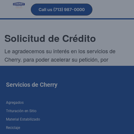
Call us (713) 987-0000
Solicitud de Crédito
Le agradecemos su interés en los servicios de
Cherry. para poder acelerar su petición, por
favor
nuestra
descargue y llene por completo
solicitud.
Servicios de Cherry
Como hacer una solicitud:
Descargue la solicitud de crédito, llene la forma y
Agregados
envíela por fax al (713) 987 – 0739 o por email
a
creditmanager@cherrycompanies.com
Trituración en Sitio
Material Estabilizado
Cherry Companies Business Credit Application
Reciclaje