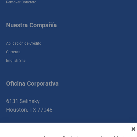
Remover Concreto
Nuestra Compañía
Aplicación de Crédito
Carreras
English Site
Oficina Corporativa
6131 Selinsky
Houston, TX 77048
Main Phone:
(800) 444-1123
Local Phone:
(713)
987-0000